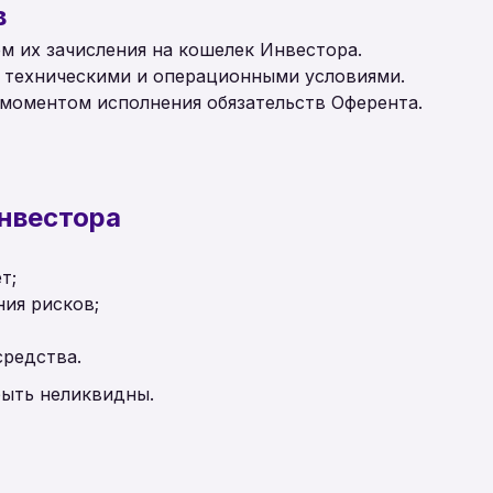
в
ем их зачисления на кошелек Инвестора.
ся техническими и операционными условиями.
я моментом исполнения обязательств Оферента.
инвестора
т;
ия рисков;
средства.
 быть неликвидны.