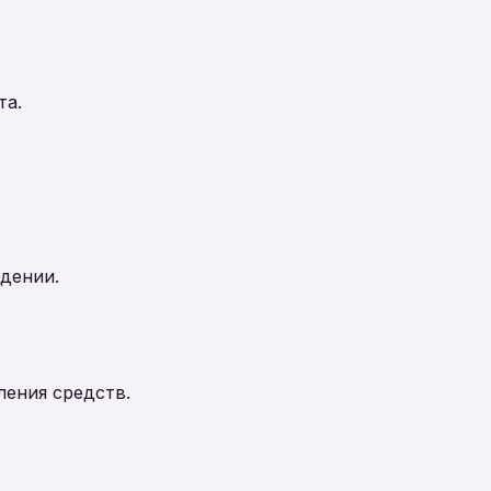
та.
ждении.
ления средств.