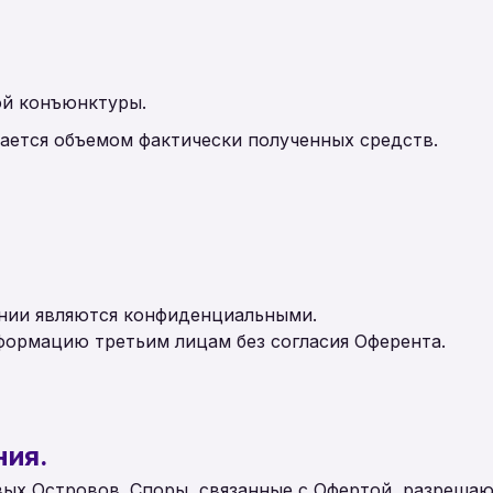
ой конъюнктуры.
вается объемом фактически полученных средств.
щении являются конфиденциальными.
нформацию третьим лицам без согласия Оферента.
ния.
овых Островов. Споры, связанные с Офертой, разреша