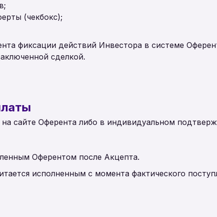
в;
ерты (чекбокс);
ента фиксации действий Инвестора в системе Оферен
заключенной сделкой.
платы
ся на сайте Оферента либо в индивидуальном подтвер
вленным Оферентом после Акцепта.
читается исполненным с момента фактического поступ