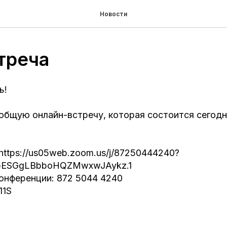
Новости
треча
ь!
бщую онлайн-встречу, которая состоится сегодня
https://us05web.zoom.us/j/87250444240?
ESGgLBbboHQZMwxwJAykz.1
онференции: 872 5044 4240
11S