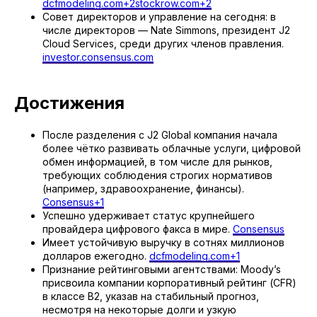
dcfmodeling.com+2stockrow.com+2
Совет директоров и управление на сегодня: в
числе директоров — Nate Simmons, президент J2
Cloud Services, среди других членов правления.
investor.consensus.com
Достижения
После разделения с J2 Global компания начала
более чётко развивать облачные услуги, цифровой
обмен информацией, в том числе для рынков,
требующих соблюдения строгих нормативов
(например, здравоохранение, финансы).
Consensus+1
Успешно удерживает статус крупнейшего
провайдера цифрового факса в мире.
Consensus
Имеет устойчивую выручку в сотнях миллионов
долларов ежегодно.
dcfmodeling.com+1
Признание рейтинговыми агентствами: Moody’s
присвоила компании корпоративный рейтинг (CFR)
в классе B2, указав на стабильный прогноз,
несмотря на некоторые долги и узкую