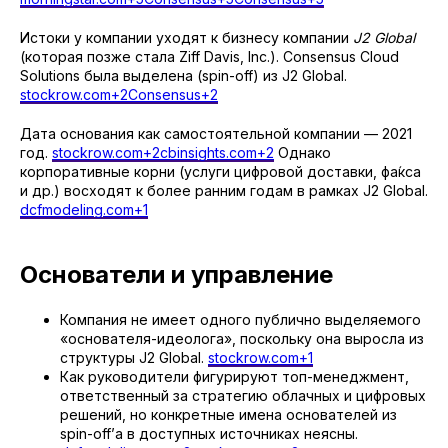
Истоки у компании уходят к бизнесу компании
J2 Global
(которая позже стала Ziff Davis, Inc.). Consensus Cloud
Solutions была выделена (spin-off) из J2 Global.
stockrow.com+2Consensus+2
Дата основания как самостоятельной компании — 2021
год.
stockrow.com+2cbinsights.com+2
Однако
корпоративные корни (услуги цифровой доставки, фа́кса
и др.) восходят к более ранним годам в рамках J2 Global.
dcfmodeling.com+1
Основатели и управление
Компания не имеет одного публично выделяемого
«основателя-идеолога», поскольку она выросла из
структуры J2 Global.
stockrow.com+1
Как руководители фигурируют топ-менеджмент,
ответственный за стратегию облачных и цифровых
решений, но конкретные имена основателей из
spin-off’а в доступных источниках неясны.