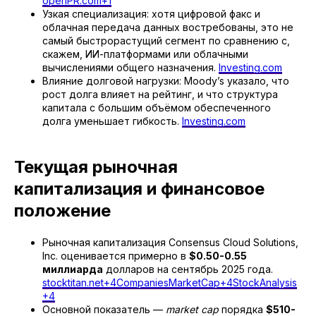
openPR.com+1
Узкая специализация: хотя цифровой факс и
облачная передача данных востребованы, это не
самый быстрорастущий сегмент по сравнению с,
скажем, ИИ-платформами или облачными
вычислениями общего назначения.
Investing.com
Влияние долговой нагрузки: Moody’s указало, что
рост долга влияет на рейтинг, и что структура
капитала с большим объёмом обеспеченного
долга уменьшает гибкость.
Investing.com
Текущая рыночная
капитализация и финансовое
положение
Рыночная капитализация Consensus Cloud Solutions,
Inc. оценивается примерно в
$0.50-0.55
миллиарда
долларов на сентябрь 2025 года.
stocktitan.net+4CompaniesMarketCap+4StockAnalysis
+4
Основной показатель —
market cap
порядка
$510-