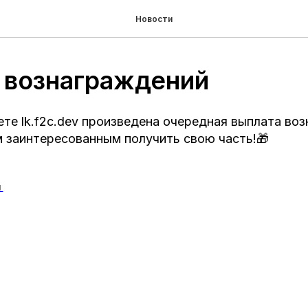
Новости
 вознаграждений
нете lk.f2c.dev произведена очередная выплата во
 заинтересованным получить свою часть!🎁
И