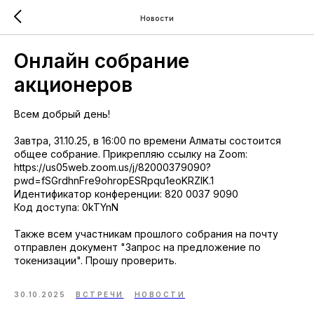
Новости
Онлайн собрание
акционеров
Всем добрый день!
Завтра, 31.10.25, в 16:00 по времени Алматы состоится
общее собрание. Прикрепляю ссылку на Zoom:
https://us05web.zoom.us/j/82000379090?
pwd=fSGrdhnFre9ohropESRpqu1eoKRZIK.1
Идентификатор конференции: 820 0037 9090
Код доступа: 0kTYnN
Также всем участникам прошлого собрания на почту
отправлен документ "Запрос на предложение по
токенизации". Прошу проверить.
30.10.2025
ВСТРЕЧИ
НОВОСТИ