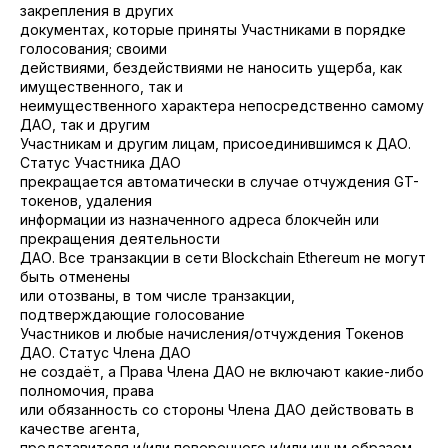
закрепления в других
документах, которые приняты Участниками в порядке
голосования; своими
действиями, бездействиями не наносить ущерба, как
имущественного, так и
неимущественного характера непосредственно самому
ДАО, так и другим
Участникам и другим лицам, присоединившимся к ДАО.
Статус Участника ДАО
прекращается автоматически в случае отчуждения GT-
токенов, удаления
информации из назначенного адреса блокчейн или
прекращения деятельности
ДАО. Все транзакции в сети Blockchain Ethereum не могут
быть отменены
или отозваны, в том числе транзакции,
подтверждающие голосование
Участников и любые начисления/отчуждения Токенов
ДАО. Статус Члена ДАО
не создаёт, а Права Члена ДАО не включают какие-либо
полномочия, права
или обязанность со стороны Члена ДАО действовать в
качестве агента,
представителя и/или поверенного и/или иным образом