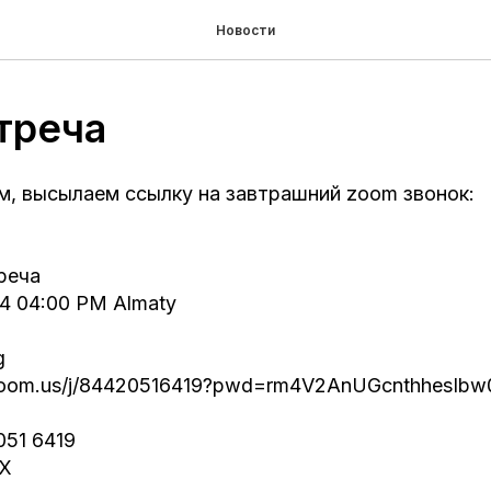
Новости
треча
м, высылаем ссылку на завтрашний zoom звонок:
реча
24 04:00 PM Almaty
g
.zoom.us/j/84420516419?pwd=rm4V2AnUGcnthhesIb
051 6419
9X