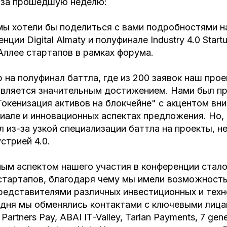
 за прошедшую неделю:
мы хотели бы поделиться с вами подробностями н
нции Digital Almaty и полуфинале Industry 4.0 Startu
Аллее стартапов в рамках форума.
на полуфинал баттла, где из 200 заявок наш прое
 является значительным достижением. Нами был п
Токенизация активов на блокчейне" с акцентом вн
иале и инновационных аспектах предложения. Но,
л из-за узкой специализации баттла на проекты, 
стрией 4.0.
м аспектом нашего участия в конференции стал
стартапов, благодаря чему мы имели возможность
редставителями различных инвестиционных и техн
 дня мы обменялись контактами с ключевыми лица
 Partners Pay, ABAI IT-Valley, Tarlan Payments, 7 gene