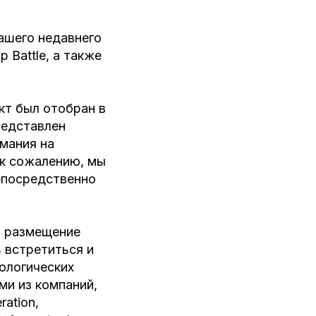
ашего недавнего
p Battle, а также
кт был отобран в
редставлен
имания на
 к сожалению, мы
непосредственно
о размещение
 встретиться и
ологических
ми из компаний,
ration,