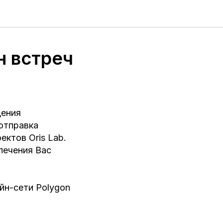
н встреч
дения
отправка
ктов Oris Lab.
печения Вас
йн-сети Polygon