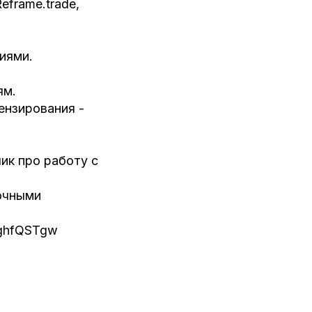
eframe.trade,
иями.
ям.
ензирования -
ик про работу с
точными
KghfQSTgw