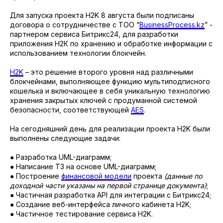
Для запуска проекта H2K 8 августа были подписаны
договора о сотрудничестве с ТОО “
BusinessProcess.kz
” -
партнером сервиса Битрикс24, для разработки
приложения Н2К по хранению и обработке информации с
использованием технологии блокчейн.
H2K
– это решение второго уровня над различными
блокчейнами, выполняющее функцию мультиподписного
кошелька и включающее в себя уникальную технологию
хранения закрытых ключей с продуманной системой
безопасности, соответствующей
AES
.
На сегодняшний день для реализации проекта H2K были
выполнены следующие задачи:
● Разработка UML-диаграмм;
● Написание ТЗ на основе UML-диаграмм;
● Построение
финансовой модели
проекта
(данные по
доходной части указаны на первой странице документа)
;
● Частичная разработка API для интеграции с Битрикс24;
● Создание веб-интерфейса личного кабинета H2K;
● Частичное тестирование сервиса H2K.