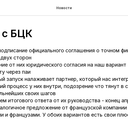
Новости
 с БЦК
подписание официального соглашения о точном фи
 двух сторон
ие от них юридического согласия на наш вариант
ту через паи
ый запуск налаживает партнер, который нас интег
ий процесс у них внутри, подозрение что тянут в с
льнейших своих шагов
ем итогового ответа от их руководства - конец а
налогичное предложение от французской компании и
 и французами. У обоих вариантов есть свои плю