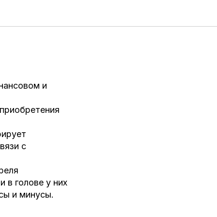
нансовом и
 приобретения
рирует
вязи с
преля
 в голове у них
сы и минусы.